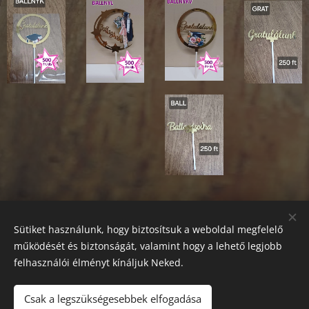
Sütiket használunk, hogy biztosítsuk a weboldal megfelelő
működését és biztonságát, valamint hogy a lehető legjobb
felhasználói élményt kínáljuk Neked.
Csak a legszükségesebbek elfogadása
Tel.
:
+36309476005