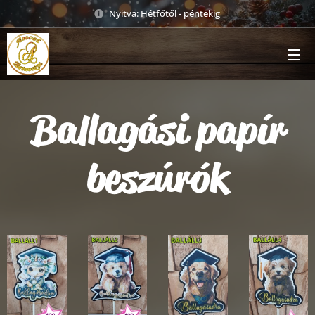
Nyitva: Hétfőtől - péntekig
Ballagási papír
beszúrók