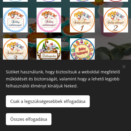
Sütiket használunk, hogy biztosítsuk a weboldal megfelelő
működését és biztonságát, valamint hogy a lehető legjobb
felhasználói élményt kínáljuk Neked.
Csak a legszükségesebbek elfogadása
Tel.
:
+36309476005
Barna Nándor ev
Összes elfogadása
3564 Hernádnémeti, Alkotmány utca 4.
Sütik