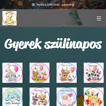
Nyitva: Hétfőtől - péntekig
Gyerek szülinapos