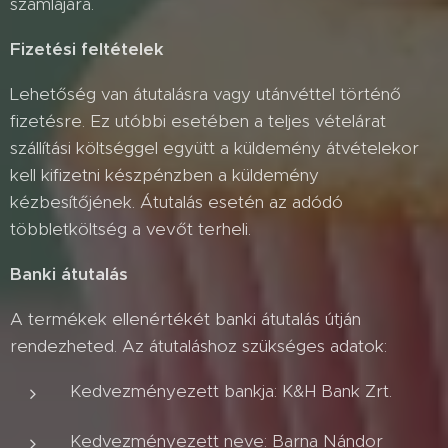
számlájára.
Fizetési feltételek
Lehetőség van átutalásra vagy utánvéttel történő
fizetésre. Ez utóbbi esetében a teljes vételárat
szállítási költséggel együtt a küldemény átvételekor
kell kifizetni készpénzben a küldemény
kézbesítőjének. Átutalás esetén az adódó
többletköltség a vevőt terheli.
Banki átutalás
A termékek ellenértékét banki átutalás útján
rendezheted. Az átutaláshoz szükséges adatok:
Kedvezményezett bankja: K&H Bank Zrt.
Kedvezményezett neve: Barna Nándor