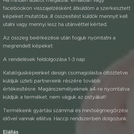
Ha minden adatot megadtál, emailban vagy
facebookon visszajelzésként átküldöm a szerkesztett
képeket mutatóba, ill összesítést küldök mennyit kell
utalni vagy mennyi lesz ha utánvéttel kérted.
Az összeg beérkezése után fogjuk nyomtatni a
megrendelt képeket.
A rendelések feldolgozása 1-3 nap.
Katalógusképeinket design csomagolásba öltöztetve
küldjük üzleti partnereink részére tovább
értékesítésre. Magánszemélyeknek a4-re nyomtatva
küldjük a terméket, nem vágjuk az ostyákat!
Termékeink gyártási számmal és minőségmegőrzési
idővel vannak ellátva. Haccp rendszerben dolgozunk.
Elállás