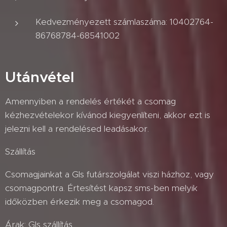
Kedvezményezett számlaszáma: 10402764-
86768784-68541002
Utánvétel
Amennyiben a rendelés értékét a csomag
kézhezvételekor kívánod kiegyenlíteni, akkor ezt is
jelezni kell a rendelésed leadásakor.
Szállítás
Csomagjainkat a Gls futárszolgálat viszi házhoz, vagy
csomagpontra. Értesítést kapsz sms-ben melyik
időközben érkezik meg a csomagod.
Árak: Gls szállítás