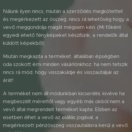
Nálunk ilyen nincs, miután a szerződés megkötettet
és megérkezett az összeg, nincs rá lehetőség hogy a
vevő meggondolja magát mégsem kéri. (Mi főként
egyedi ehető fényképeket készítünk, a rendelők által
küldött képekből)
Miután megkapta a terméket, általában épségben
oda szokott érni minden vásárlónkhoz, ha nem tetszik
nincs rá mód, hogy visszaküldje és visszautaljuk az
árát!
A terméket nem áll módunkban kicserélni, kivéve ha
megbeszélt mérettől vagy egyéb más okból nem a
vevő által megrendelt terméket kapta. Ebben az
esetben élhet a vevő az elállás jogával, a
megérkezett pénzösszeg visszautalásra kerül a vevő