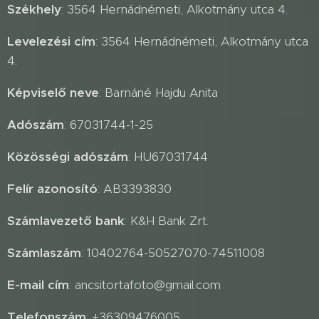
Székhely
: 3564 Hernádnémeti, Alkotmány utca 4.
Levelezési cím
: 3564 Hernádnémeti, Alkotmány utca
4.
Képviselő neve
: Barnáné Hajdu Anita
Adószám
: 67031744-1-25
Közösségi adószám
: HU67031744
Felír azonosító
: AB3393830
Számlavezető bank
: K&H Bank Zrt.
Számlaszám
: 10402764-50527070-74511008
E-mail cím
: ancsitortafoto@gmail.com
Telefonszám
: +36309476005