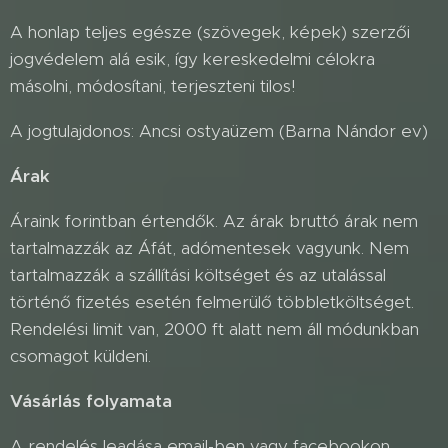
A honlap teljes egésze (szövegek, képek) szerzői
jogvédelem alá esik, így kereskedelmi célokra
másolni, módosítani, terjeszteni tilos!
A jogtulajdonos: Ancsi ostyaüzem (Barna Nándor ev)
Árak
Áraink forintban értendők. Az árak bruttó árak nem
tartalmazzák az Áfát, adómentesek vagyunk. Nem
tartalmazzák a szállítási költséget és az utalással
történő fizetés esetén felmerülő többletköltséget.
Rendelési limit van, 2000 ft alatt nem áll módunkban
csomagot küldeni.
Vásárlás folyamata
A rendelés leadása email-ben vagy facebookon