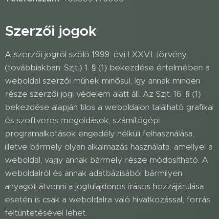
Szerzői jogok
A szerzői jogról szóló 1999. évi LXXVI. törvény
(továbbiakban: Szjt.) 1. § (1) bekezdése értelmében a
weboldal szerzői műnek minősül, így annak minden
része szerzői jogi védelem alatt áll. Az Szjt. 16. § (1)
bekezdése alapján tilos a weboldalon található grafikai
és szoftveres megoldások, számítógépi
programalkotások engedély nélküli felhasználása,
illetve bármely olyan alkalmazás használata, amellyel a
weboldal, vagy annak bármely része módosítható. A
weboldalról és annak adatbázisából bármilyen
anyagot átvenni a jogtulajdonos írásos hozzájárulása
esetén is csak a weboldalra való hivatkozással, forrás
feltüntetésével lehet.