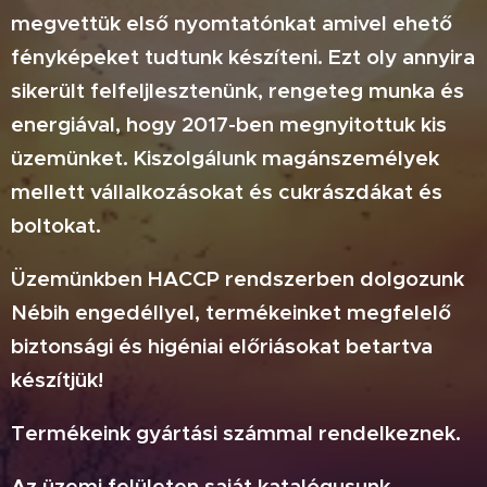
megvettük első nyomtatónkat amivel ehető
fényképeket tudtunk készíteni. Ezt oly annyira
sikerült felfeljlesztenünk, rengeteg munka és
energiával, hogy 2017-ben megnyitottuk kis
üzemünket. Kiszolgálunk magánszemélyek
mellett vállalkozásokat és cukrászdákat és
boltokat.
Üzemünkben HACCP rendszerben dolgozunk
Nébih engedéllyel, termékeinket megfelelő
biztonsági és higéniai előriásokat betartva
készítjük!
Termékeink gyártási számmal rendelkeznek.
Az üzemi felületen saját katalógusunk