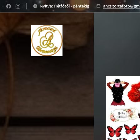
Nyitva: Hétfőtől - péntekig
ancsitortafoto@gm