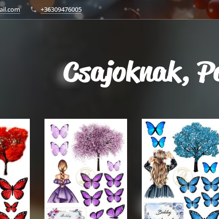
ail.com
+36309476005
Csajoknak, P