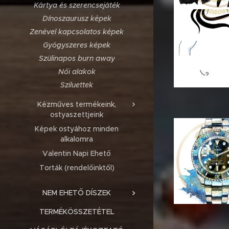
Kártya és szerencsejáték
Dínoszaurusz képek
Zenével kapcsolatos képek
Gyógyszeres képek
Szülinapos burn away
Női alakok
Sziluettek
Kézműves termékeink,
ostyaszettjeink
Képek ostyához minden
alkalomra
Valentin Napi Ehető
Torták (rendelőinktől)
NEM EHETŐ DÍSZEK
TERMÉKÖSSZETÉTEL