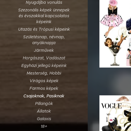
Nyugdíjba vonulás
Szezonális képek ünnepek
és évszakkal kapcsolatos
képeink
Utazás és Trópusi képeink
Születésnap, névnap,
anyáknapja
Járművek
Horgászat, Vadászat
Egyházi jellegű képeink
Mesterség, Hobbi
Virágos képek
Farmos képek
Csajoknak, Pasiknak
Pillangók
Állatok
Galaxis
18+