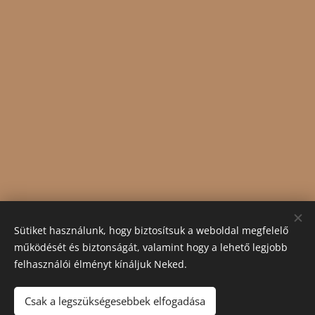
Sütiket használunk, hogy biztosítsuk a weboldal megfelelő
működését és biztonságát, valamint hogy a lehető legjobb
felhasználói élményt kínáljuk Neked.
Csak a legszükségesebbek elfogadása
Tel.
:
+36309476005