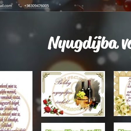
ail.com
+36309476005
Nyugdíjba v