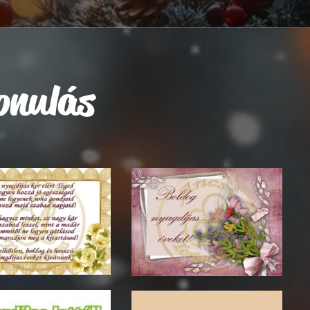
onulás