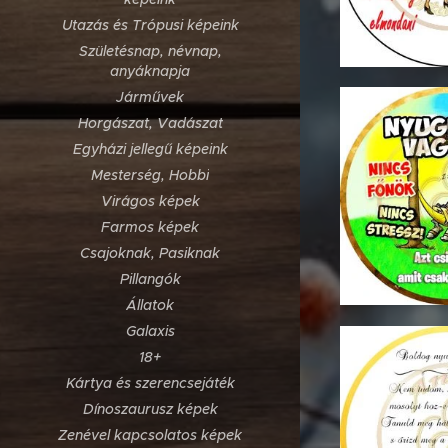
Utazás és Trópusi képeink
Születésnap, névnap,
anyáknapja
Járművek
Horgászat, Vadászat
Egyházi jellegű képeink
Mesterség, Hobbi
Virágos képek
Farmos képek
Csajoknak, Pasiknak
Pillangók
Állatok
Galaxis
18+
Kártya és szerencsejáték
Dínoszaurusz képek
Zenével kapcsolatos képek