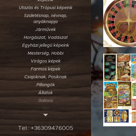
Utazás és Trópusi képeink
Születésnap, névnap,
anyáknapja
Járművek
Horgászat, Vadászat
Egyházi jellegű képeink
Mesterség, Hobbi
Virágos képek
Farmos képek
Csajoknak, Pasiknak
Pillangók
Állatok
Galaxis
18+
Kártya és szerencsejáték
Dínoszaurusz képek
Tel.
:
+36309476005
Zenével kapcsolatos képek