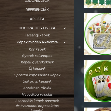
ÚJDONSÁGOK
REFERENCIÁK
ÁRLISTA
DEKORÁCIÓS OSTYA
Farsangi képek
Képek minden alkalomra
Kör képek
Gyerek szülinapos
Képek gyerekeknek
Új képeink
Sporttal kapcsolatos képek
Unikornis képeink
Korlátozó táblák
Nyugdíjba vonulás
Szezonális képek ünnepek
és évszakkal kapcsolatos
képeink