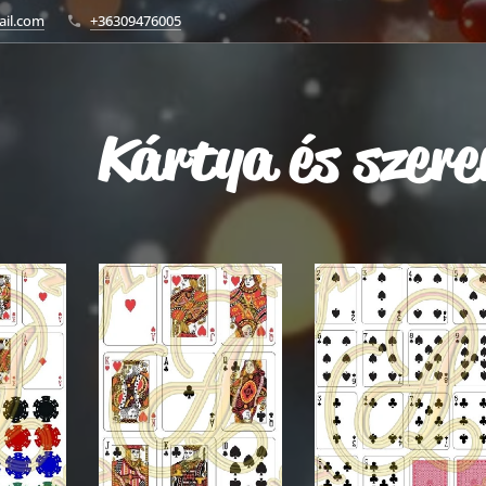
ail.com
+36309476005
Kártya és szere