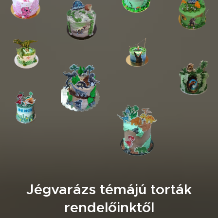
Jégvarázs témájú torták
rendelőinktől