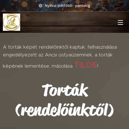
Nyitva: Hétfőtől - péntekig
A torták képét rendelőinktől kaptuk, felhasználása
engedélyezett az Ancsi ostyaüzemnek, a torták
TILOS
képének lementése, másolása
!
Torták
(rendelőinktől)