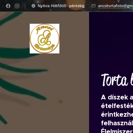
Nyitva: Hétfőtől - péntekig
ancsitortafoto@gm
Torta 
A díszek 
ételfesté
érintkezhe
felhasznál
Élelmisze