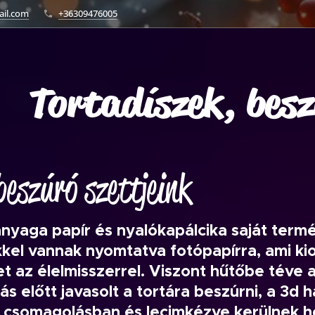
ail.com
+36309476005
Tortadíszek, besz
beszúró szettjeink
anyaga papír és nyalókapálcika saját term
kkel vannak nyomtatva fotópapírra, ami kio
t az élelmisszerrel. Viszont hűtőbe téve a
ás előtt javasolt a tortára beszúrni, a 3d h
r csomagolásban és lecimkézve kerülnek ho