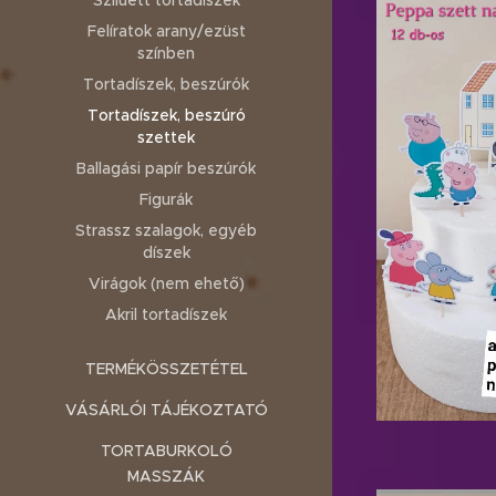
Sziluett tortadíszek
Felíratok arany/ezüst
színben
Tortadíszek, beszúrók
Tortadíszek, beszúró
szettek
Ballagási papír beszúrók
Figurák
Strassz szalagok, egyéb
díszek
Virágok (nem ehető)
Akril tortadíszek
TERMÉKÖSSZETÉTEL
VÁSÁRLÓI TÁJÉKOZTATÓ
TORTABURKOLÓ
MASSZÁK