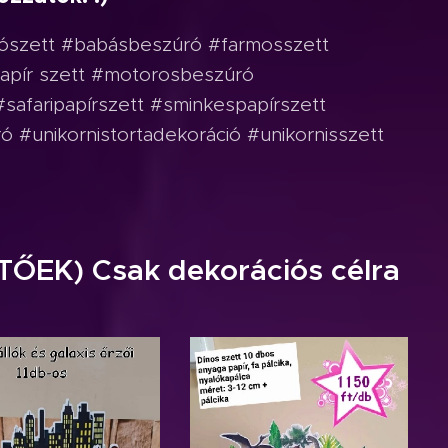
rószett #babásbeszúró #farmosszett
apír szett #motorosbeszúró
afaripapírszett #sminkespapírszett
 #unikornistortadekoráció #unikornisszett
TŐEK) Csak dekorációs célra