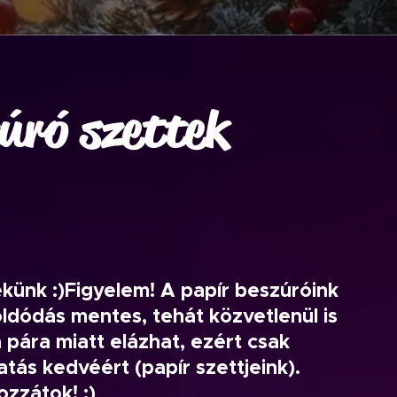
úró szettek
ékünk :)Figyelem! A papír beszúróink
ldódás mentes, tehát közvetlenül is
 pára miatt elázhat, ezért csak
atás kedvéért (papír szettjeink).
zzátok! :)