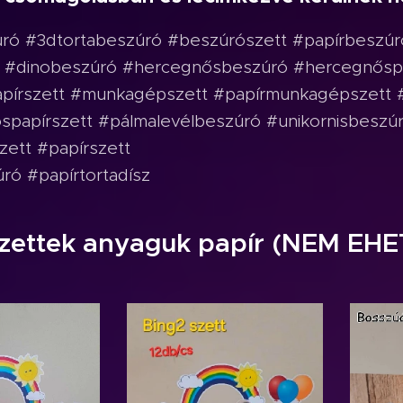
úró #3dtortabeszúró #beszúrószett #papírbeszú
t #dinobeszúró #hercegnősbeszúró #hercegnősp
írszett #munkagépszett #papírmunkagépszett #s
papírszett #pálmalevélbeszúró #unikornisbeszúró
ett #papírszett
ró #papírtortadísz
zettek anyaguk papír (NEM EHE