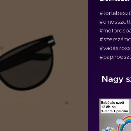
#tortabesz
#dinosszet
#motorospap
#szerszámos
#vadászossz
#papírbeszú
Nagy s