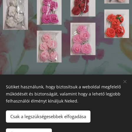
Sütiket használunk, hogy biztosítsuk a weboldal megfelelő
működését és biztonságát, valamint hogy a lehető legjobb
felhasználói élményt kínáljuk Neked.
Csak a legszükségesebbek elfogadása
Tel.
:
+36309476005
Barna Nándor ev