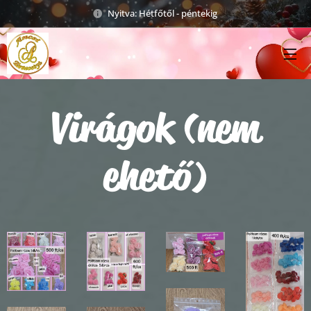
Nyitva: Hétfőtől - péntekig
Virágok (nem
ehető)