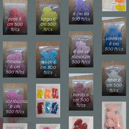
6 cm lila
piros 6
sárga 6
500 ft/cs
cm 500
cm 500
ft/cs
ft/cs
sötétkék
6 cm
500 ft/cs
6 cm vil
rózsaszín
rózsaszín
500 ft/cs
vil.kék 6
6 cm
cm 500
500 ft/cs
ft/cs
fehér 6
cm 500
ft/cs
bordó 6
cm 500
söt.rózsaszín
ft/cs
6 cm
500 ft/cs