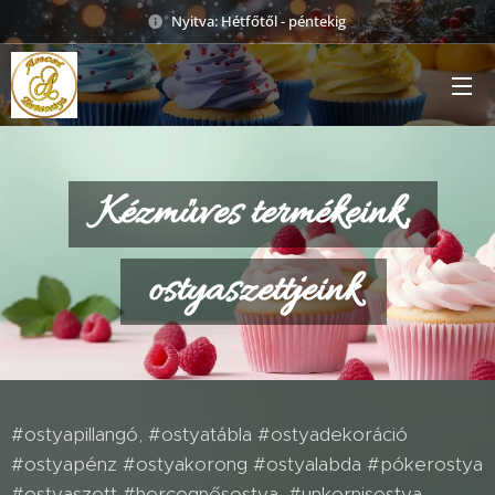
Nyitva: Hétfőtől - péntekig
Kézműves termékeink,
ostyaszettjeink
#ostyapillangó, #ostyatábla #ostyadekoráció
#ostyapénz #ostyakorong #ostyalabda #pókerostya
#ostyaszett #hercegnősostya, #unkornisostya