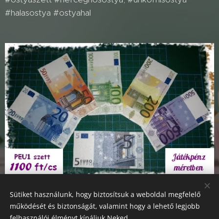
#halasostya #ostyahal
ostyapénz euró
Sütiket használunk, hogy biztosítsuk a weboldal megfelelő
működését és biztonságát, valamint hogy a lehető legjobb
felhasználói élményt kínáljuk Neked.