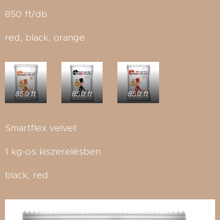
850 ft/db
red, black, orange
850 ft
850 ft
850 ft
Smartflex velvet
1 kg-os kiszerelésben
black, red