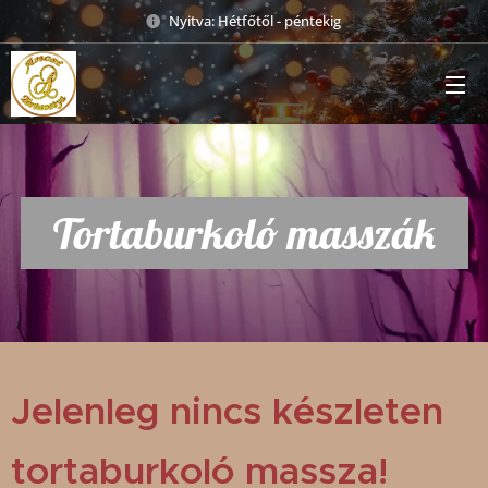
Nyitva: Hétfőtől - péntekig
Tortaburkoló masszák
Jelenleg nincs készleten
tortaburkoló massza!