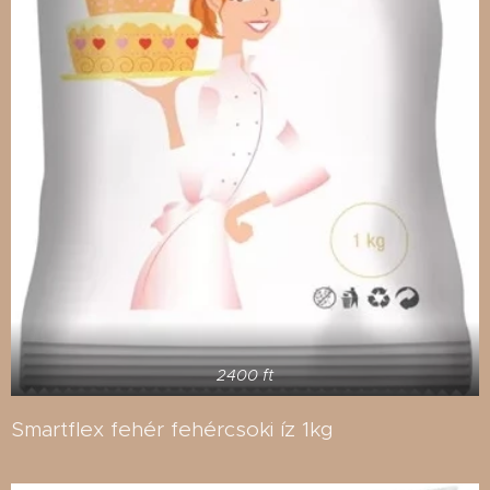
2400 ft
Smartflex fehér fehércsoki íz 1kg