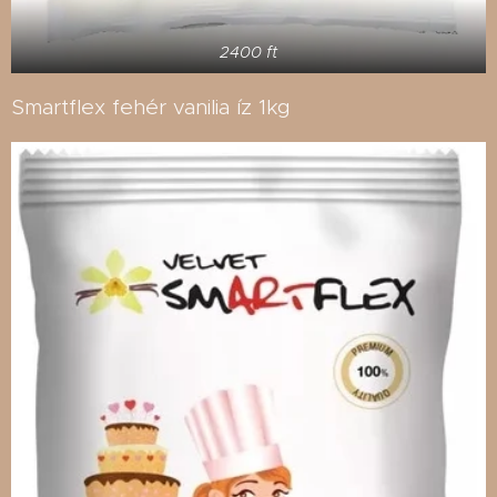
2400 ft
Smartflex fehér vanilia íz 1kg