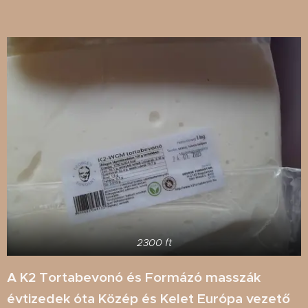
2300 ft
A K2 Tortabevonó és Formázó masszák
évtizedek óta Közép és Kelet Európa vezető