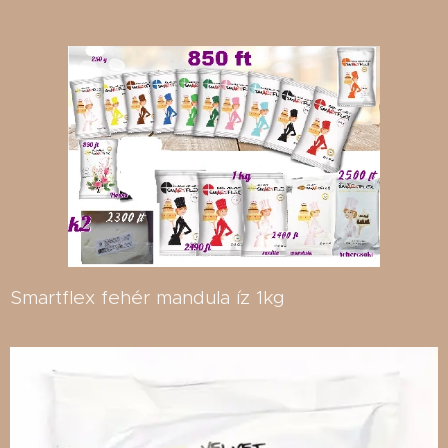
Smartflex fehér mandula íz 1kg