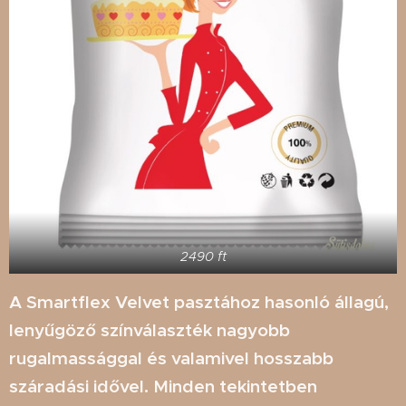
2490 ft
A Smartflex Velvet pasztához hasonló állagú,
lenyűgöző színválaszték nagyobb
rugalmassággal és valamivel hosszabb
száradási idővel. Minden tekintetben