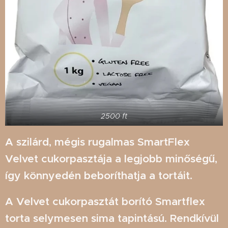
2500 ft
A szilárd, mégis rugalmas SmartFlex
Velvet cukorpasztája a legjobb minőségű,
így könnyedén beboríthatja a tortáit.
A Velvet cukorpasztát borító Smartflex
torta selymesen sima tapintású. Rendkívül