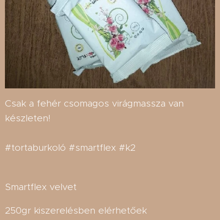
Csak a fehér csomagos virágmassza van
készleten!
#tortaburkoló #smartflex #k2
Smartflex velvet
250gr kiszerelésben elérhetőek