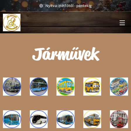
Nyitva: Hétfőtől - péntekig
Járművek