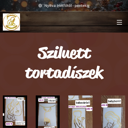
Nyitva: Hétfőtől - péntekig
Sziluett
tortadíszek