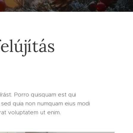
elújítás
írást. Porro quisquam est qui
it sed quia non numquam eius modi
at voluptatem ut enim.