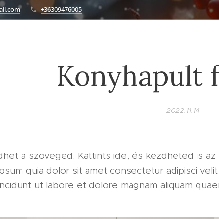
ail.com
+36309476005
Konyhapult f
2022.11.14
dhet a szöveged. Kattints ide, és kezdheted is az 
psum quia dolor sit amet consectetur adipisci vel
ncidunt ut labore et dolore magnam aliquam quaer