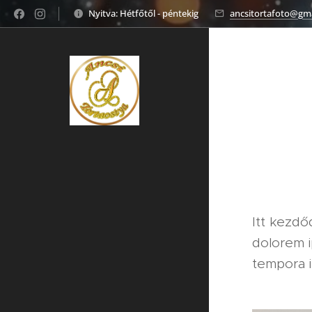
Nyitva: Hétfőtől - péntekig
ancsitortafoto@gm
Itt kezdő
dolorem i
tempora i